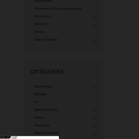
Accessories
Formation et Services externes
Vêtements
MAISON
iPhone
Spécial Femme
CATÉGORIES
Electronique
Robuste
Or
Spécial Homme
Divers
Electricité
Electroménager