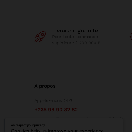
Livraison gratuite
Pour toute commande
supérieure à 200 000 F
A propos
Appelez-nous 24/7
+235 98 90 82 82
Av. Ngarta Tombalbaye, N'Djamena - Tchad
aide@soukabir.com
We respect your privacy
Cookies help us improve your experience,