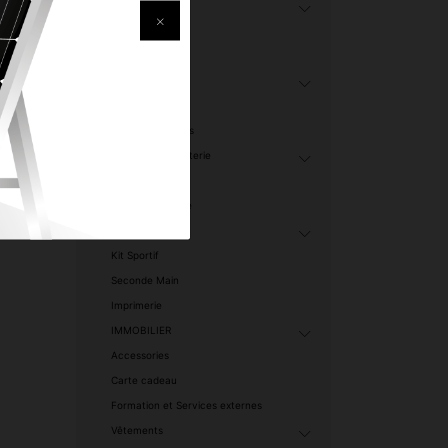
Transport
Fast Food
Machine
Santé & Beauté
Tendance
Mamans & Bébés
Librairie et papeterie
Promo
Agro-alimentaire
High Tech
Kit Sportif
Seconde Main
Imprimerie
IMMOBILIER
Accessories
Carte cadeau
Formation et Services externes
Vêtements