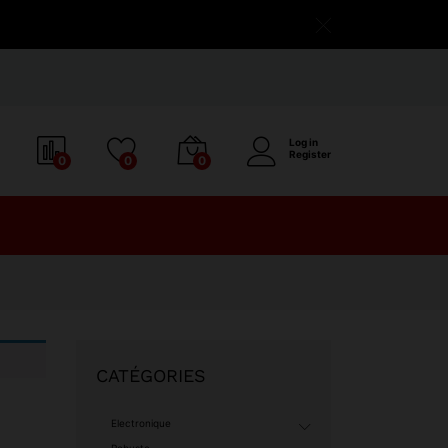
Log in
Register
0
0
0
CATÉGORIES
Electronique
Robuste