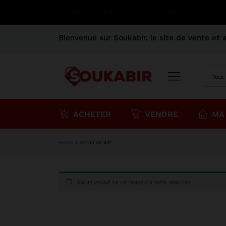
Rechargez du crédit à votre compte avant d'effectuer un achat sur
Bienvenue sur Soukabir, le site de vente et 
Tous
ACHETER
VENDRE
MA
Home
/
écran de 43"
Aucun produit ne correspond à votre sélection.