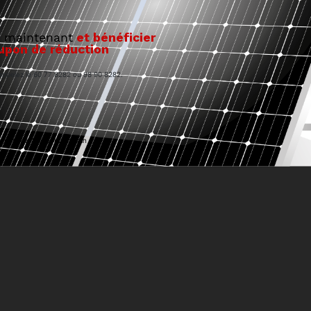
t maintenant
et bénéficier
upon de réduction
 appelez le 60 77 8282 ou 98 90 8282.
n't show this popup again