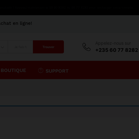
 soukabir ! Appelez maintenant le 98 90 8282 ou 66 77 8282 pour recharger votre compte.
achat en ligne!
Appelez-nous sur
Trouver
+235 60 77 8282
 BOUTIQUE
SUPPORT